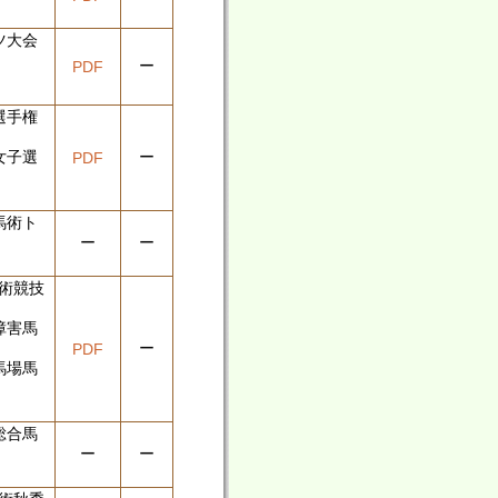
ツ大会
ー
PDF
選手権
女子選
ー
PDF
馬術ト
ー
ー
術競技
障害馬
ー
PDF
馬場馬
総合馬
ー
ー