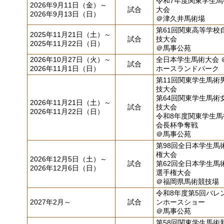
令和7年度関東学生馬
2026年9月11日（金）～
試合
大会
2026年9月13日（日）
＠津久井馬術場
第61回関東高等学校
2025年11月21日（土）～
試合
技大会
2025年11月22日（日）
＠馬事公苑
2026年10月27日（火）～
全日本学生馬術大会 
試合
2026年11月1日（日）
ホースランドパーク
第11回関東学生馬術
技大会
第64回関東学生馬術
2026年11月21日（土）～
試合
技大会
2026年11月22日（日）
令和8年度関東学生馬
会長杯争奪戦
＠馬事公苑
第98回全日本学生馬
権大会
2026年12月5日（土）～
試合
第62回全日本学生馬
2026年12月6日（日）
選手権大会
＠福岡県馬術競技場
令和8年度第5回バレ
2027年2月～
試合
ンホースショー
＠馬事公苑
第58回関東学生馬術