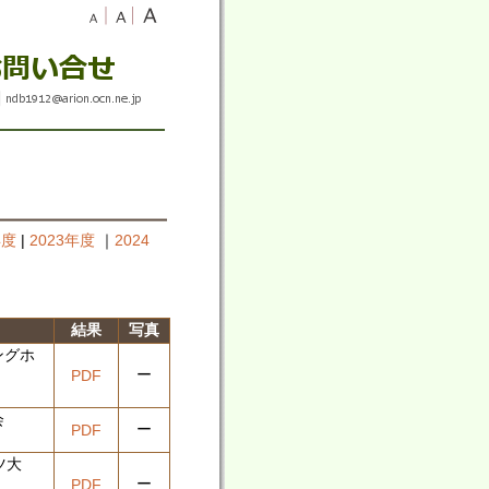
年度
|
2023年度
｜
2024
結果
写真
ングホ
ー
PDF
会
ー
PDF
ツ大
ー
PDF