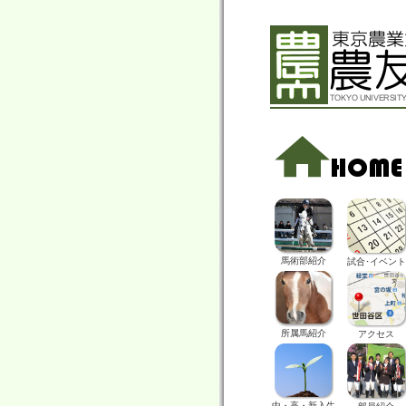
馬術部紹介
試合･イベント
所属馬紹介
アクセス
中・高・新入生