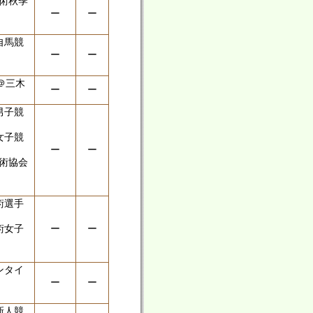
術秋季
ー
ー
自馬競
ー
ー
＠三木
ー
ー
男子競
女子競
ー
ー
術協会
術選手
術女子
ー
ー
ンタイ
ー
ー
新人競